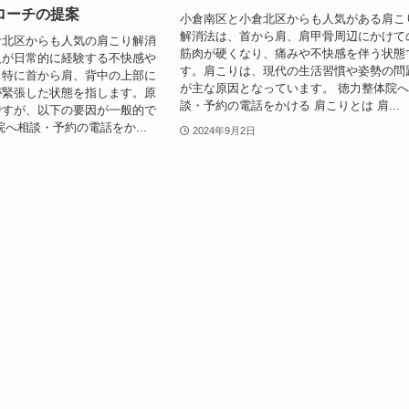
ローチの提案
小倉南区と小倉北区からも人気がある肩こ
解消法は、首から肩、肩甲骨周辺にかけて
倉北区からも人気の肩こり解消
筋肉が硬くなり、痛みや不快感を伴う状態
人が日常的に経験する不快感や
す。肩こりは、現代の生活習慣や姿勢の問
、特に首から肩、背中の上部に
が主な原因となっています。 徳力整体院
が緊張した状態を指します。原
談・予約の電話をかける 肩こりとは 肩...
ですが、以下の要因が一般的で
院へ相談・予約の電話をか...
2024年9月2日