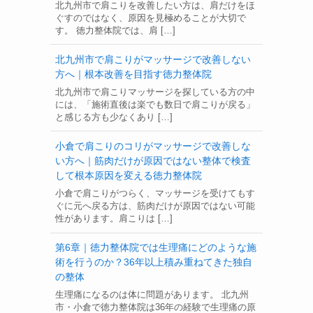
北九州市で肩こりを改善したい方は、肩だけをほ
ぐすのではなく、原因を見極めることが大切で
す。 徳力整体院では、肩 […]
北九州市で肩こりがマッサージで改善しない
方へ｜根本改善を目指す徳力整体院
北九州市で肩こりマッサージを探している方の中
には、「施術直後は楽でも数日で肩こりが戻る」
と感じる方も少なくあり […]
小倉で肩こりのコリがマッサージで改善しな
い方へ｜筋肉だけが原因ではない整体で検査
して根本原因を変える徳力整体院
小倉で肩こりがつらく、マッサージを受けてもす
ぐに元へ戻る方は、筋肉だけが原因ではない可能
性があります。肩こりは […]
第6章｜徳力整体院では生理痛にどのような施
術を行うのか？36年以上積み重ねてきた独自
の整体
生理痛になるのは体に問題があります。 北九州
市・小倉で徳力整体院は36年の経験で生理痛の原