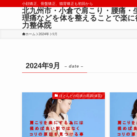
小顔矯正、骨盤矯正、猫背矯正も初回から
北九州市・小倉で肩こり・腰痛・
理痛などを体を整えることで楽に
力整体院
ホーム
2024年
9月
2024年9月
– date –
ほとんどの症状の原因(体質)