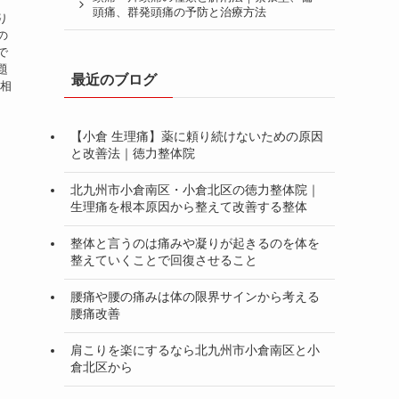
頭痛、群発頭痛の予防と治療方法
り
の
で
題
最近のブログ
へ相
【小倉 生理痛】薬に頼り続けないための原因
と改善法｜徳力整体院
北九州市小倉南区・小倉北区の徳力整体院｜
生理痛を根本原因から整えて改善する整体
整体と言うのは痛みや凝りが起きるのを体を
整えていくことで回復させること
腰痛や腰の痛みは体の限界サインから考える
腰痛改善
肩こりを楽にするなら北九州市小倉南区と小
倉北区から