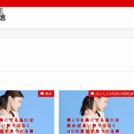
生
徳
整体
ほとんどの症状の原因(体