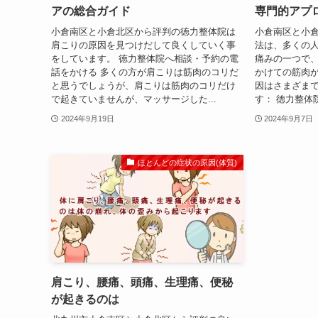
アの総合ガイド
専門的アプ
小倉南区と小倉北区から評判の徳力整体院は
小倉南区と小
肩こりの原因を見つけだして良くしていく事
法は、多くの
をしています。 徳力整体院へ相談・予約の電
痛みの一つで
話をかける 多くの方が肩こりは筋肉のコリだ
かけての筋肉
と思うでしょうが、肩こりは筋肉のコリだけ
因はさまざま
で起きていませんが、マッサージした...
す： 徳力整体
2024年9月19日
2024年9月7日
ほとんどの症状の原因(体質)
肩こり、腰痛、頭痛、生理痛、便秘
が起きるのは