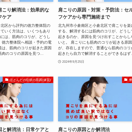
肩こり解消法：効果的な
肩こりの原因・対策・予防法：セ
フケア
フケアから専門施術まで
倉北区から評判の徳力整体院の
北九州市小倉南区と小倉北区で肩こりを楽
していく方法は、いくつもあり
する、解消するには筋肉のコリが、どうし
的には、筋肉のコリが、どうし
起きるのか、原因を見つけ出すことからし
 徳力整体院へ相談・予約の電
いと。 肩こりにも筋肉のコリが起きる原
題は、筋肉のコリが起きた原因
が、存在しますので、普通なら筋肉のコリ
筋肉のコリの原因を見つ...
起きたら自力で解消することができるはず..
2024年9月25日
ほとんどの症状の原因(体質)
因と解消法：日常ケアと
肩こりの原因とか解消法