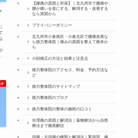
【腰痛の原因と対策】｜北九州市で腰痛や
腰が痛いを楽にする、解消する・改善する
ル
なら原因から
プライバシーポリシー
に
て
北九州市小倉南区・小倉北区で腰痛改善な
な
ら徳力整体院｜痛みの原因を整えて根本か
因
ら
が
.
小顔矯正の方法と効果と注意点
徳力整体院のアクセス、料金、予約方法な
ど
整体
徳力整体院のサイトマップ
徳力整体院のブログ
徳力整体院の整体の施術の口コミ
生理痛の原因と解消法｜薬物療法から自然
療法まで徹底解説
頭痛・片頭痛の種類と解消法｜緊張型、偏