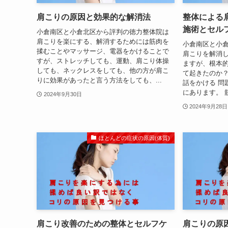
肩こりの原因と効果的な解消法
整体による
施術とセル
小倉南区と小倉北区から評判の徳力整体院は
肩こりを楽にする、解消するためには筋肉を
小倉南区と小
揉むことやマッサージ、電器をかけることで
肩こりを解消
すが、ストレッチしても、運動、肩こり体操
ますが、根本
しても、ネックレスをしても、他の方が肩こ
て起きたのか？
りに効果があったと言う方法をしても、...
話をかける 問
にあります。 
2024年9月30日
2024年9月28日
ほとんどの症状の原因(体質)
肩こり改善のための整体とセルフケ
肩こりの原